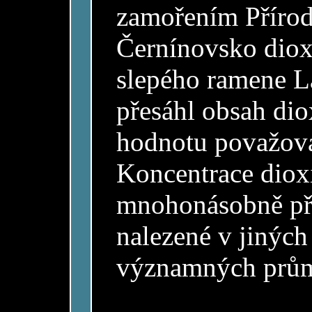
zamořením Přírod
Černínovsko diox
slepého ramene L
přesáhl obsah dio
hodnotu považov
Koncentrace dioxi
mnohonásobně pře
nalezené v jiných
významných prům