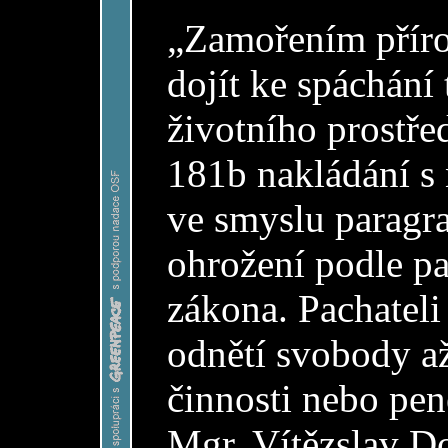
„Zamořením příro
dojít ke spáchání
životního prostře
181b nakládání s
projekt
vznikl
ve
ve smyslu paragr
spolupráci
s
GREENPEACE
ohrožení podle pa
s
podporou
nadace
zákona. Pachateli
OSF
odnětí svobody až
činnosti nebo peně
Mgr. Vítězslav Do