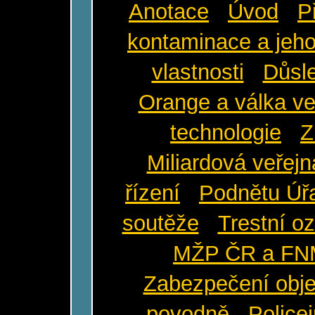
Anotace
Úvod
P
kontaminace a jeho
vlastnosti
Důsl
Orange a válka v
technologie
Z
Miliardová veřej
řízení
Podnětu Úř
soutěže
Trestní o
MŽP ČR a FN
Zabezpečení obje
povodně
Police