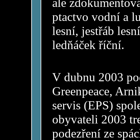
ale zdokumentová
ptactvo vodní a l
lesní, jestřáb les
ledňáček říční.
V dubnu 2003 pod
Greenpeace, Arni
servis (EPS) spol
obyvateli 2003 tr
podezření ze spác