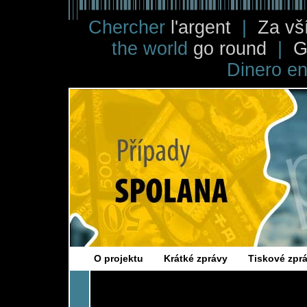
Chercher
l'argent
|
Za v
the world
go round
|
G
Dinero e
Projekt pro vyšší transparentnost
Případy
O projektu
Krátké zprávy
Tiskové zpr