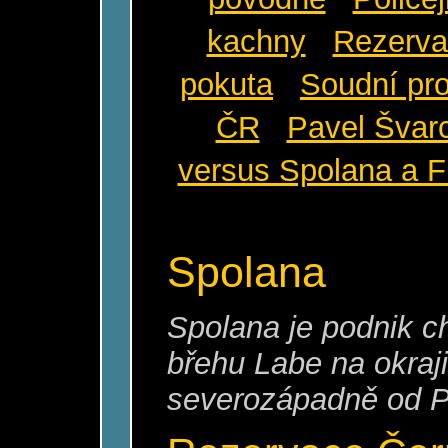
kachny
Rezerva
pokuta
Soudní pr
ČR
Pavel Švar
versus Spolana a
Spolana
Spolana je podnik c
břehu Labe na okraj
severozápadně od P