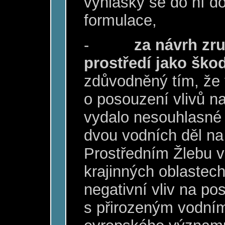
vyhlášky se do ní d
formulace,
-
za návrh zru
prostředí jako ško
zdůvodněný tím, že
o posouzení vlivů na
vydalo nesouhlasné
dvou vodních děl na
Prostředním Žlebu 
krajinných oblastech
negativní vliv na p
s přirozeným vodní