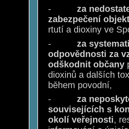
-
za nedostat
zabezpečení objek
rtutí a dioxiny ve Sp
-
za systemat
odpovědnosti za v
odškodnit občany
p
dioxinů a dalších to
během povodní,
-
za neposkyt
souvisejících s ko
okolí veřejnosti
, r