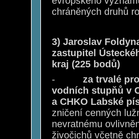
evropského významu
chráněných druhů ros
3) Jaroslav Foldyn
zastupitel Ústecké
kraj (225 bodů)
-
za trvalé p
vodních stupňů v 
a CHKO Labské pí
zničení cenných luž
nevratnému ovlivnění
živočichů včetně chr