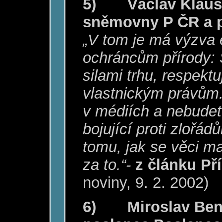
5)
Václav Klaus
sněmovny P ČR a p
„V tom je má výzva
ochráncům přírody: 
silami trhu, respektu
vlastnickým právům.
v médiích a nebudete
bojující proti zlořá
tomu, jak se věci ma
za to.“-
z článku Př
noviny, 9. 2. 2002)
6)
Miroslav Be