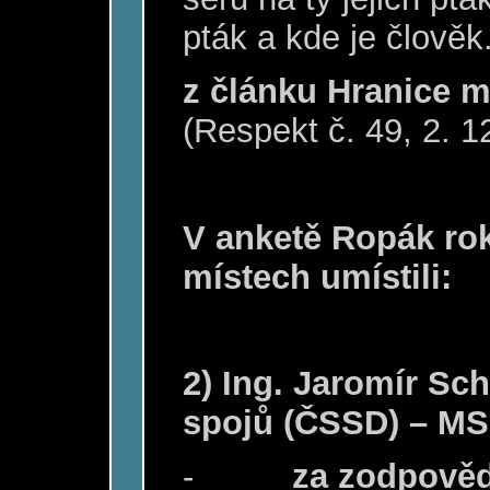
pták a kde je člověk.
z článku Hranice 
(Respekt č. 49, 2. 1
V anketě Ropák rok
místech umístili:
2) Ing. Jaromír Sch
spojů (ČSSD) – MS 
-
za zodpověd