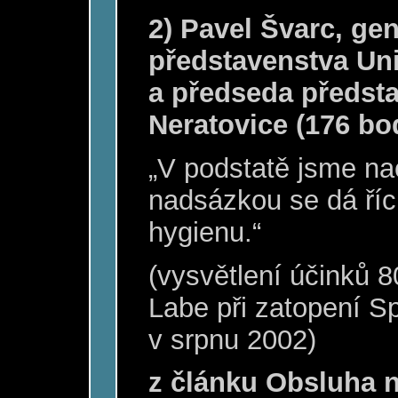
2) Pavel Švarc, gen
představenstva Uni
a předseda předsta
Neratovice (176 bo
„
V podstatě jsme nac
nadsázkou se dá říci
hygienu.“
(vysvětlení účinků 80
Labe při zatopení Sp
v srpnu 2002)
z článku Obsluha 