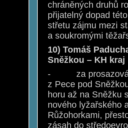
chráněných druhů ro
přijatelný dopad tét
střetu zájmu mezi st
a soukromými těžař
10) Tomáš Paducha
Sněžkou – KH kraj 
-
za prosazová
z Pece pod Sněžkou
horu až na Sněžku 
nového lyžařského 
Růžohorkami, přestož
zásah do středoevro