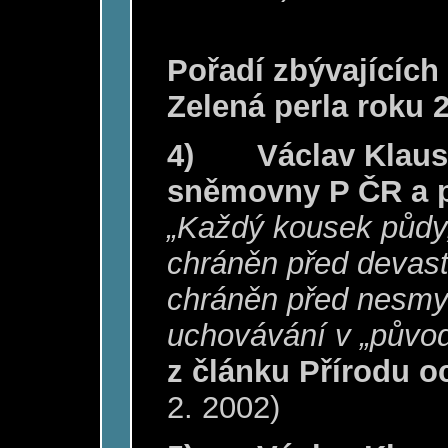
Pořadí zbývajících
Zelená perla roku 
4)
Václav Klaus
sněmovny P ČR a p
„Každý kousek půdy, 
chráněn před devasta
chráněn před nesm
uchovávání v „původ
z článku Přírodu oc
2. 2002)