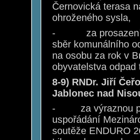
Černovická terasa na
ohroženého sysla,
-
za prosazen
sběr komunálního o
na osobu za rok v B
obyvatelstva odpad tř
8-9) RNDr. Jiří Čeř
Jablonec nad Nisou
-
za výraznou 
uspořádání Mezinár
soutěže ENDURO 20