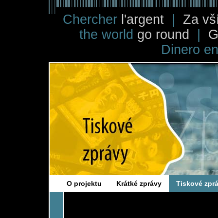
Chercher
l'argent
|
Za v
the world
go round
|
G
Dinero e
Projekt pro vyšší transparentnost
Tiskové zprávy
O projektu
Krátké zprávy
Tiskové zpr