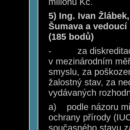
milionů Kč.
5) Ing. Ivan Žlábek
Šumava a vedoucí
(185 bodů)
-
za diskredita
v mezinárodním měř
smyslu, za poškozen
žalostný stav, za n
vydávaných rozhodnu
a)
podle názoru m
ochrany přírody (IU
současného stavu za