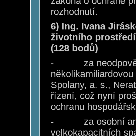
zákona o ochraně př
rozhodnutí.
6) Ing. Ivana Jirá
životního prostředí
(128 bodů)
-
za neodpově
několikamiliardovou
Spolany, a. s., Ner
řízení, což nyní proš
ochranu hospodářsk
-
za osobní a
velkokapacitních sp