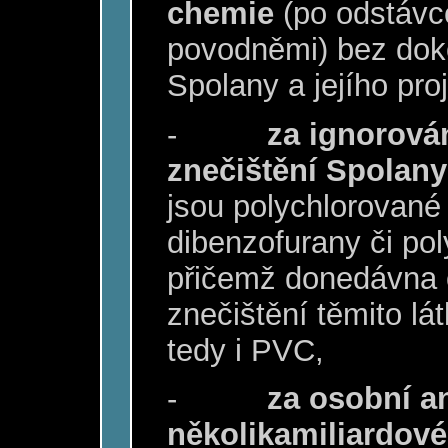
chemie
(po odstáv
povodněmi) bez dok
Spolany a jejího pro
-
za ignorován
znečištění Spolany
jsou polychlorované
dibenzofurany či pol
přičemž donedávna o
znečištění těmito lá
tedy i PVC,
-
za osobní a
několikamiliardové