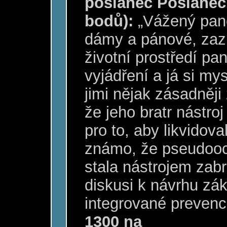
poslanec Poslanec
bodů):
„Vážený pane
dámy a pánové, zazn
životní prostředí pa
vyjádření a já si my
jimi nějak zásadněj
že jeho bratr nástro
pro to, aby likvidova
známo, že pseudooch
stala nástrojem zab
diskusi k návrhu zá
integrované prevenc
1300 na