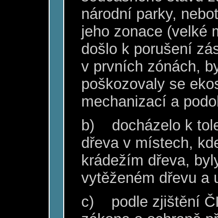
národní parky, nebo
jeho zonace (velké 
došlo k porušení zá
v prvních zónách, b
poškozovaly se eko
mechanizací a podo
b)
docházelo k tol
dřeva v místech, kd
krádežím dřeva, by
vytěženém dřevu a u
c)
podle zjištění 