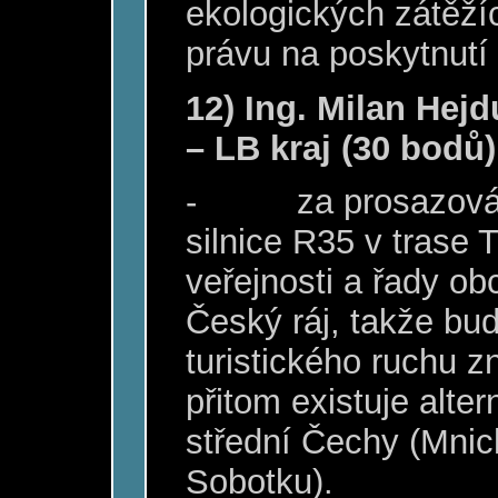
ekologických zátěží
právu na poskytnutí 
12) Ing. Milan Hej
– LB kraj (30 bodů)
-
za prosazová
silnice R35 v trase T
veřejnosti a řady o
Český ráj, takže bud
turistického ruchu 
přitom existuje alter
střední Čechy (Mni
Sobotku).