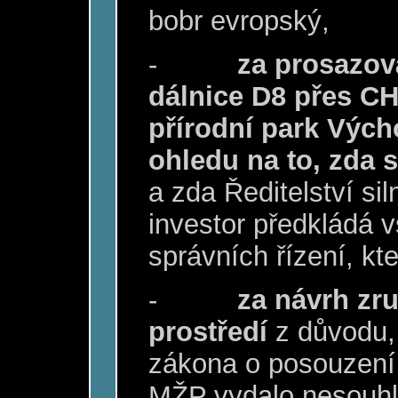
bobr evropský,
-
za prosazov
dálnice D8 přes C
přírodní park Vých
ohledu na to, zda 
a zda Ředitelství sil
investor předkládá 
správních řízení, kt
-
za návrh zru
prostředí
z důvodu,
zákona o posouzení v
MŽP vydalo nesouhl