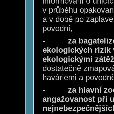
informování o únicí
v průběhu opakovaný
a v době po zaplave
povodní,
-
za bagateliz
ekologických rizik
ekologickými zátě
dostatečně zmapová
haváriemi a povodn
-
za hlavní z
angažovanost při 
nejnebezpečnějších