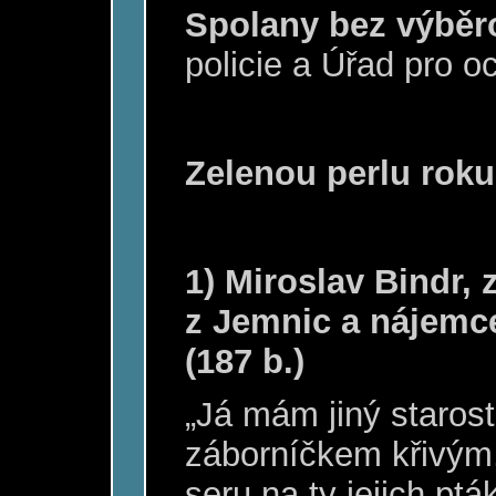
Spolany bez výběr
policie a Úřad pro 
Zelenou perlu roku
1) Miroslav Bindr,
z Jemnic a nájemc
(187 b.)
„Já mám jiný starost
záborníčkem křivým
seru na ty jejich ptá