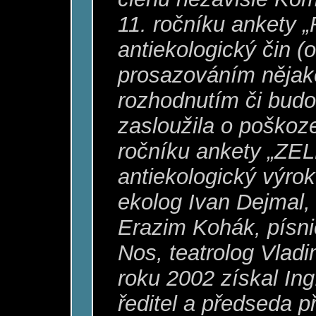
11. ročníku ankety
antiekologický čin (
prosazováním nějak
rozhodnutím či budo
zasloužila o poškoze
ročníku ankety „Z
antiekologický výro
ekolog Ivan Dejmal, s
Erazim Kohák, písni
Nos, teatrolog Vladi
roku 2002 získal Ing
ředitel a předseda p