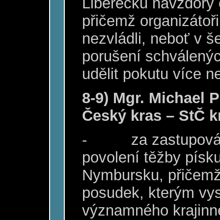
Liberecku navzdory
přičemž organizátoř
nezvládli, neboť v še
porušení schválenýc
udělit pokutu více n
8-9) Mgr. Michael
Český kras – StČ k
-
za zastupován
povolení těžby písku
Nymbursku, přičemž
posudek, kterým vysv
významného krajinn