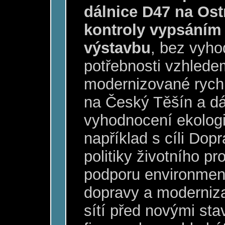
dálnice D47 na Ost
kontroly vypsáním 
výstavbu
, bez vyho
potřebnosti vzhledem 
modernizované rychl
na Český Těšín a dá
vyhodnocení ekologic
například s cíli Dopr
politiky životního pr
podporu environmen
dopravy a moderniza
sítí před novými st