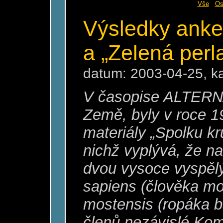
Vše
Os
Výsledky anke
a „Zelená perl
datum: 2003-04-25, k
V časopise ALTERNA
Země, byly v roce 1
materiály „Spolku k
nichž vyplývá, že n
dvou vysoce vyspěl
sapiens (člověka mo
mostensis (ropáka 
členů nezávislé Kom