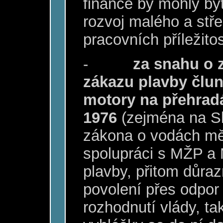
finance by mohly bý
rozvoj malého a stř
pracovních příležitost
-
za snahu o 
zákazu plavby člun
motory na přehradá
1976
(zejména na Sl
zákona o vodách měl
spolupráci s MŽP a 
plavby, přitom důraz
povolení přes odpor
rozhodnutí vlády, t