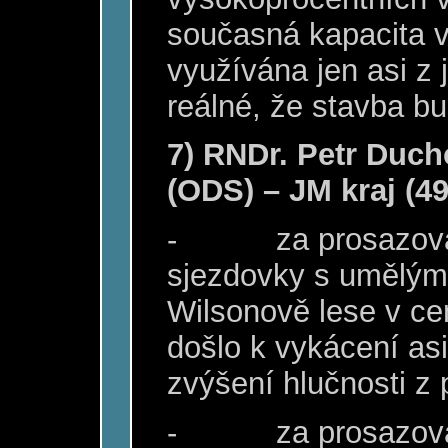
současná kapacita 
využívána jen asi z 
reálné, že stavba b
7) RNDr. Petr Duch
(ODS) – JM kraj (4
-
za prosazová
sjezdovky s umělý
Wilsonově lese v ce
došlo k vykácení as
zvýšení hlučnosti z 
-
za prosazov