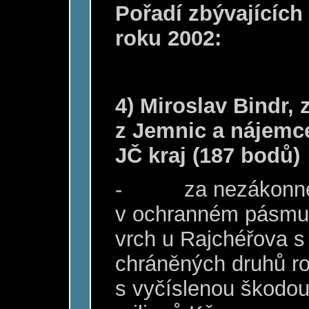
Pořadí zbývajících
roku 2002:
4) Miroslav Bindr,
z Jemnic a nájemc
JČ kraj (187 bodů)
-
za nezákonné
v ochranném pásmu 
vrch u Rajchéřova s
chráněných druhů ros
s vyčíslenou škodou