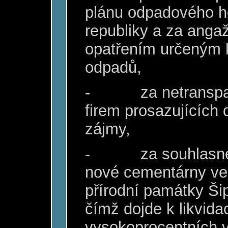
plánu odpadového h
republiky a za anga
opatřením určeným k
odpadů,
-
za netransp
firem prosazujících
zájmy,
-
za souhlasn
nové cementárny ve
přírodní památky Š
čímž dojde k likvidac
vysokoprocentních 