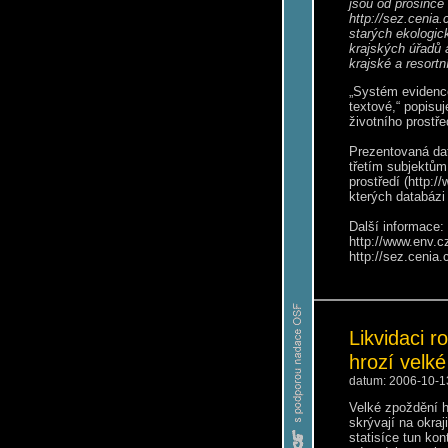
jsou od prosince
http://sez.cenia.
starých ekologic
krajských úřadů 
krajské a resort
„Systém evidenc
textové,“ popisu
životního prostře
Prezentovaná dat
třetím subjektům
prostředí (http:
kterých databázi
Další informace:
http://www.env.c
http://sez.cenia.
projekt
vznikl
ve
Likvidaci 
spolupráci
hrozí velk
s
GREENPEACE
datum: 2006-10-13
s
podporou
Velké zpoždění hr
nadace
skrývají na okraj
OSF
statisíce tun ko