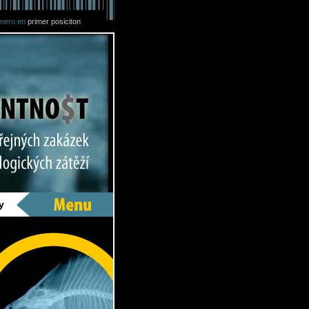
inero en
primer posiciton
y