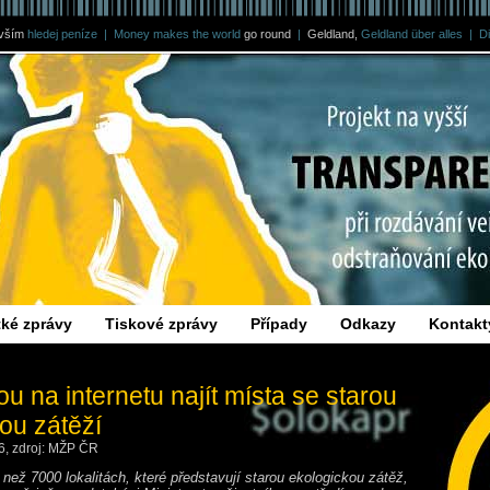
vším
hledej peníze
|
Money makes the world
go round
|
Geldland,
Geldland über alles
|
D
ší transparentnost
tké zprávy
Tiskové zprávy
Případy
Odkazy
Kontakt
u na internetu najít místa se starou
ou zátěží
6, zdroj: MŽP ČR
 než 7000 lokalitách, které představují starou ekologickou zátěž,