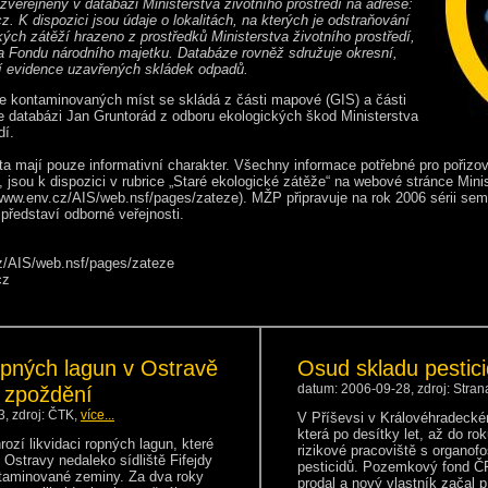
 zveřejněny v databázi Ministerstva životního prostředí na adrese:
cz. K dispozici jsou údaje o lokalitách, na kterých je odstraňování
kých zátěží hrazeno z prostředků Ministerstva životního prostředí,
a Fondu národního majetku. Databáze rovněž sdružuje okresní,
ní evidence uzavřených skládek odpadů.
e kontaminovaných míst se skládá z části mapové (GIS) a části
je databázi Jan Gruntorád z odboru ekologických škod Ministerstva
dí.
a mají pouze informativní charakter. Všechny informace potřebné pro pořizo
, jsou k dispozici v rubrice „Staré ekologické zátěže“ na webové stránce Mini
//www.env.cz/AIS/web.nsf/pages/zateze). MŽP připravuje na rok 2006 sérii sem
 představí odborné veřejnosti.
z/AIS/web.nsf/pages/zateze
cz
ropných lagun v Ostravě
Osud skladu pestici
é zpoždění
datum: 2006-09-28, zdroj: Stra
, zdroj: ČTK,
více...
V Příševsi v Královéhradeckém
která po desítky let, až do rok
ozí likvidaci ropných lagun, které
rizikové pracoviště s organofo
i Ostravy nedaleko sídliště Fifejdy
pesticidů. Pozemkový fond ČR
ntaminované zeminy. Za dva roky
prodal a nový vlastník začal 