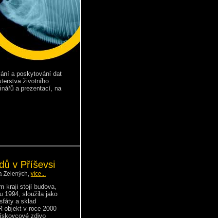
vání a poskytování dat
sterstva životního
inářů a prezentací, na
dů v Příševsi
na Zelených,
více...
 kraji stojí budova,
u 1994, sloužila jako
sfáty a sklad
 objekt v roce 2000
pískovcové zdivo