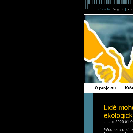
Chercher
l'argent
|
Za 
Projekt pro vyš
Úvodní stránka
O projektu
Krá
Lidé moho
ekologick
datum: 2006-01-0
Informace o více